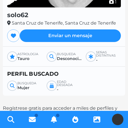
1
solo62
Santa Cruz de Tenerife, Santa Cruz de Tenerife
Enviar un mensaje
SEÑAS
ASTROLOGÍA
BÚSQUEDA
DISTINTIVAS
Tauro
Desconocido
-
PERFIL BUSCADO
EDAD
BÚSQUEDA
DESEADA
Mujer
-
Regístrese gratis para acceder a miles de perfiles y
aumente sus posibilidades de contacto
U
completando su descripción.