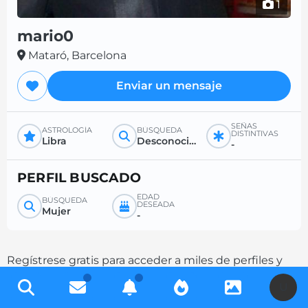
1
mario0
Mataró, Barcelona
Enviar un mensaje
SEÑAS
ASTROLOGÍA
BÚSQUEDA
DISTINTIVAS
Libra
Desconocido
-
PERFIL BUSCADO
EDAD
BÚSQUEDA
DESEADA
Mujer
-
Regístrese gratis para acceder a miles de perfiles y
aumente sus posibilidades de contacto
U
completando su descripción.