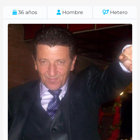
36
años
Hombre
Hetero