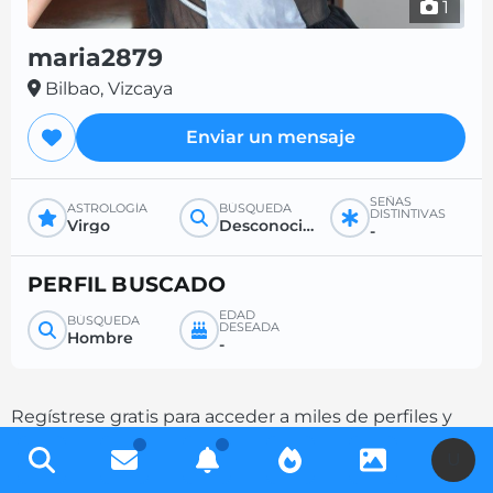
1
maria2879
Bilbao, Vizcaya
Enviar un mensaje
SEÑAS
ASTROLOGÍA
BÚSQUEDA
DISTINTIVAS
Virgo
Desconocido
-
PERFIL BUSCADO
EDAD
BÚSQUEDA
DESEADA
Hombre
-
Regístrese gratis para acceder a miles de perfiles y
aumente sus posibilidades de contacto
U
completando su descripción.