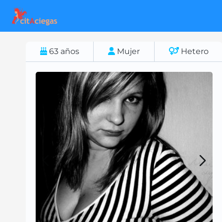
63
años
Mujer
Hetero