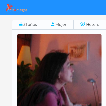
51
años
Mujer
Hetero