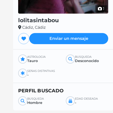
1
lolitasintabou
Cádiz, Cádiz
Enviar un mensaje
ASTROLOGÍA
BÚSQUEDA
Tauro
Desconocido
SEÑAS DISTINTIVAS
-
PERFIL BUSCADO
BÚSQUEDA
EDAD DESEADA
Hombre
-