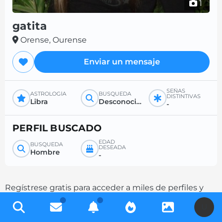
1
gatita
Orense, Ourense
Enviar un mensaje
SEÑAS
ASTROLOGÍA
BÚSQUEDA
DISTINTIVAS
Libra
Desconocido
-
PERFIL BUSCADO
EDAD
BÚSQUEDA
DESEADA
Hombre
-
Regístrese gratis para acceder a miles de perfiles y
aumente sus posibilidades de contacto
U
completando su descripción.