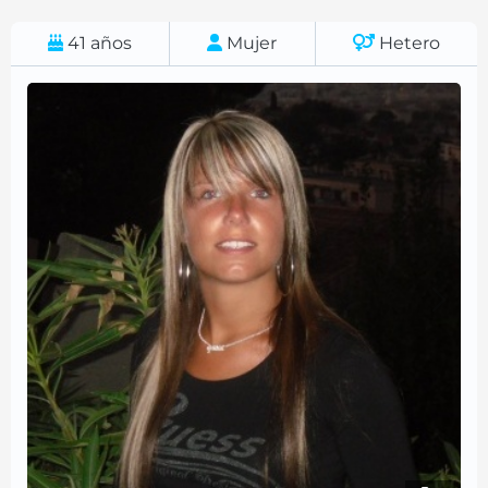
41
años
Mujer
Hetero