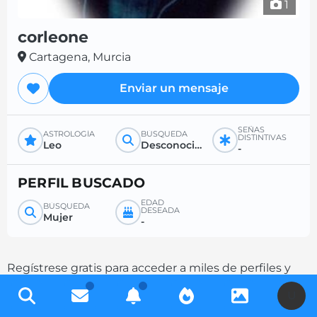
1
corleone
Cartagena, Murcia
Enviar un mensaje
SEÑAS
ASTROLOGÍA
BÚSQUEDA
DISTINTIVAS
Leo
Desconocido
-
PERFIL BUSCADO
EDAD
BÚSQUEDA
DESEADA
Mujer
-
Regístrese gratis para acceder a miles de perfiles y
aumente sus posibilidades de contacto
U
completando su descripción.