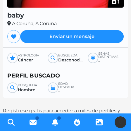
1
baby
A Coruña, A Coruña
Enviar un mensaje
SEÑAS
ASTROLOGÍA
BÚSQUEDA
DISTINTIVAS
Cáncer
Desconocido
-
PERFIL BUSCADO
EDAD
BÚSQUEDA
DESEADA
Hombre
-
Regístrese gratis para acceder a miles de perfiles y
aumente sus posibilidades de contacto
U
completando su descripción.